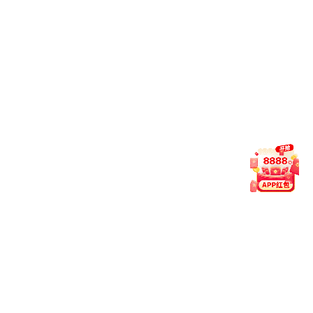
体现了极高的职业素养和心理素质。年轻运动员如果
能从中吸取教训，将有助于他们今后职业生涯的发展
与成长。
4、建立良好团队氛围
为了减少外部因素特别是个别明星球员带来的负面影
响，活塞队必须致力于建立一个团结友爱的团队文
化。在这样一个环境中，每位成员都能感受到彼此间
强烈的凝聚力，共同抵御来自外界的不利干扰。这种
团体精神不仅有助于提升士气，还能增进沟通，使得
每个人都愿意分享想法与建议，以达到更佳效果。
同时，加强日常互动也是创建良好氛围的重要一步。
从训练开始，就可以通过团队建设活动加深彼此了
解，例如组织集体聚餐或者户外拓展活动，让每位成