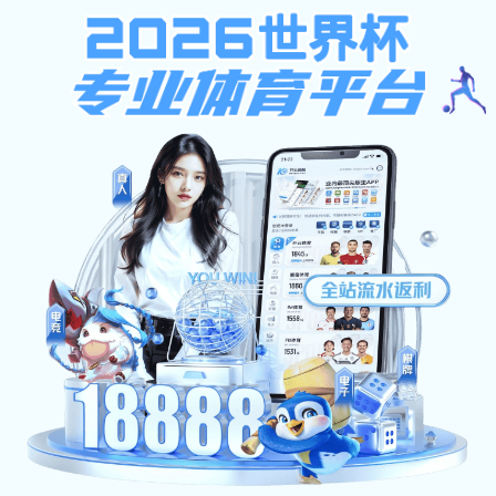
立即注册
九体育官网
带您畅享全球体育
盛事
专业平台，数据精准，
高清直播
覆盖热门体育项
目。
聚焦足球、篮球、电竞等赛事，
每日内容实时更
新
。
极速访问
下载APP