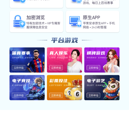
得了意杯冠军。
加图索独特的人格魅力和战术理念，使得他在足球圈
内拥有广泛的人脉资源。在与拉齐奥进行谈判时，他
清楚自己的价值所在，也对能否带领新球队走出低谷
充满信心。
2、加图索的执教风格
作为一名主教练，加图索以其激进且积极向上的执教
风格著称。他强调团队协作与防守纪律，同时也鼓励
球员们勇于进攻，追求进球。这种平衡性的战术安
排，使得他的球队总能保持良好的竞争状态。
此外，加图索极为注重球员心理建设，他会通过各种
方式激励队员，提高他们在场上的自信心与执行力。