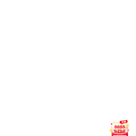
大的表现，使得他们难以争夺更高排名。此外，由于
伤病等因素影响，多名关键球员缺阵，使得整个阵容
深度受到考验。这让原本就处于低迷状态的球队更显
疲惫。
因此，加图索需要迅速找到解决方案，通过调整战术
打法及合理利用现有球员资源，将拉齐奥重新带回正
轨。这不仅关乎他的个人声誉，也关乎俱乐部未来的
发展方向。
4、未来展望与期待
随着签约即将完成，各方对于加图索在拉齐奥的新征
程充满期待。如果能够顺利上任，他将面对如何整合
现有阵容的问题，并打造出一支具有竞争力和凝聚力
的新团队。同时，他还需考虑如何改善球队士气，让