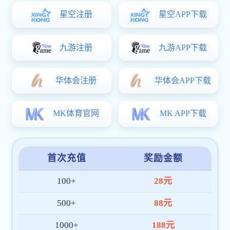
加图索即将签约拉齐奥担任新
任主教练交易已达成只待正式
签字
2026-06-30 19:04
58 次阅读
首页
/
体育报道
近期，意大利足球界传来了重磅消息，加图索即将与
拉齐奥签约，担任球队的新任主教练。这一交易已经
达成，只待正式签字，标志着加图索的执教生涯将迎
来新的篇章。加图索作为前职业球员，以其激情四溢
的比赛风格和坚定不移的领导能力而闻名。而拉齐奥
在经历了一段时间的低迷后，希望通过引入加图索来
重振球队士气、提升竞技水平。本文将从加图索的背