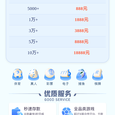
景、执教风格、拉齐奥目前面临的挑战以及未来展望
四个方面全面分析这一重要签约对双方可能带来的影
响。
1、加图索的背景与经历
加图索出生于1977年，是意大利足球史上备受尊敬的
人物之一。他在AC米兰度过了长达十年的职业生涯，
在这期间不仅赢得了多个国内外冠军，还积累了丰富
的比赛经验。他以拼搏精神和强烈的团队意识著称，
这些特质使他成为了队友心目中的领袖。
退役后，加图索迅速转型为教练，并先后执教过多支
球队，包括意甲的那不勒斯和西班牙的瓦伦西亚。在
他的带领下，这些球队都展现出了较强的战斗力和竞
争精神，尤其是在那不勒斯期间，他成功帮助球队获