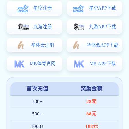
国安替补发威曹永竞低射破门
助球队主场4-0领先海牛
2026-06-13 23:42
64 次阅读
首页
/
体育报道
在一场备受瞩目的比赛中，北京国安在主场以4-0的绝
对优势战胜了海牛队，展现出强大的实力和深厚的阵
容深度。尽管国安的主力球员未能完全发挥，但替补
球员曹永竞却成为了全场的焦点，他凭借一记精准的
低射为球队打开了胜利之门。这场比赛不仅是国安在
本赛季的一次重要胜利，更是展示了球队在关键时刻
能够依靠替补力量取得佳绩。本文将从四个方面详细
分析这场比赛，包括国安的整体表现、曹永竞的个人