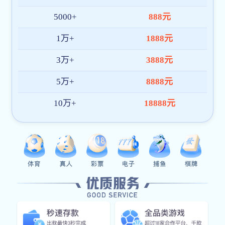
表现、替补球员的重要性以及对未来比赛的影响。
1、国安整体表现亮眼
北京国安在这场比赛中展现出了极强的团队协作能
力。在进攻端，球队通过快速传递和灵活跑位，不断
撕扯海牛队的防线，创造出多次得分机会。同时，在
防守方面，国安也显得十分稳健，基本没有给对手留
下太多反击空间。整场比赛下来，国安控球率高达
70%，足以说明他们对比赛节奏的掌控能力。
此外，国安的战术安排也体现出了教练组对于每位球
员特点的充分理解。在比赛初期就采取主动进攻策
略，使得海牛队不得不频频退守，从而减弱了他们反
击时的威胁。这种主动出击的方法不仅增强了球队士
气，也让观众感受到了无与伦比的激情与活力。