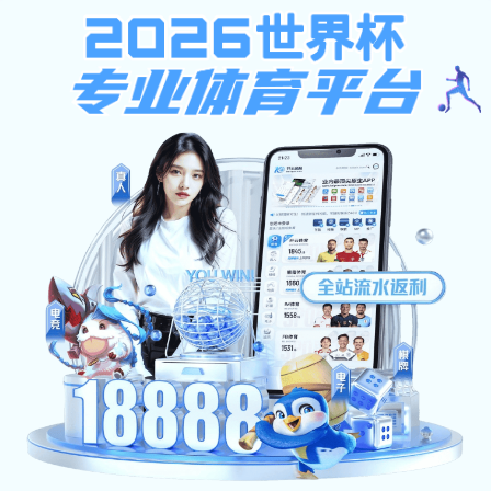
立即注册
九体育官网
带您畅享全球体育
盛事
专业平台，数据精准，
高清直播
覆盖热门体育项
目。
聚焦足球、篮球、电竞等赛事，
每日内容实时更
新
。
极速访问
下载APP