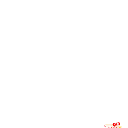
面对新的赛季挑战，主教练希望通过引援来增强团队
竞争力。引入像埃德森这样年轻且富有潜力的新鲜血
液，不仅可以提升即战力，更能够为未来培养核心力
量。因此，此次转会对于曼联来说，是一个重要而必
要的新开始。
同时，引入新援后，中场人员配置将得到合理调整，
这将极大改善球队整体运作效率。若能充分发挥每位
球员特长，将可能形成更为流畅、高效的攻击模式，
使整个团队朝向更高目标迈进。
4、交易对未来影响分析
此次交易不仅是针对短期目标，更是为了长远发展。
当今足球环境变化迅速，各支球队都需要不断更新换