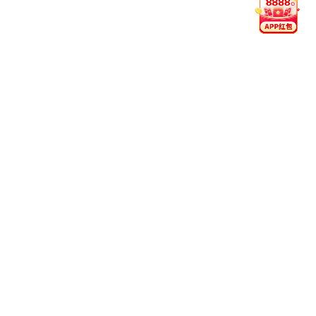
代，以保持竞争优势。而曼联此举正是为了提升自身
实力，以适应日益激烈的英超及欧洲赛事挑战。
随着新援加入，原有阵容成员将在竞争压力下被迫提
升自我状态。这种积极互动，将促使全队士气高涨，
有助于营造良好的团队氛围。同时，新加入的小将也
需尽快融入战术体系，从而快速发挥作用，实现互利
共赢。
最后，如果埃德森能够顺利适应英超节奏并稳定发
挥，那么他无疑将在未来数年内成为曼联乃至英超的
一颗耀眼之星。这种投资不仅仅体现在当下，更是在
为俱乐部长远发展积累宝贵资产，为今后的成功打下
坚实基础。
总结：