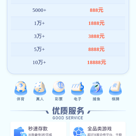
员的激励作用。这些内容将全面展现博尼在科特迪瓦
国家队中的角色与意义。
1、博尼的个人背景与发展
博尼是一名出生于科特迪瓦的小前锋，自小便展现出
了出色的足球才华。他在青少年时期就受到多家欧洲
俱乐部的关注，最终选择加入意大利豪门国际米兰。
在国米，博尼经历了严格而系统的训练，不断提升自
己的技术水平和比赛经验。
随着时间的发展，博尼逐渐成为国米青训体系中的佼
佼者。他不断在青年联赛中崭露头角，并最终获得了
一线队的机会。在比赛中，他凭借敏锐的进攻意识和
出色的脚下技术，快速赢得了教练组和球迷们的认
可。