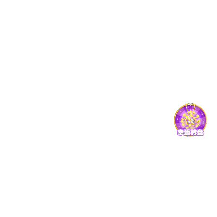
中锋，也可以通过边路插上，为球队提供更多进攻手
段，这样一来，整个团队也会因为他的加入而变得更
加立体。
此外，随着外界对他关注度增加，对手防守时必然会
加倍提防，这也将为其他攻击型球员创造更多空间，
从而提高整个球队进攻效率。这种战术上的灵活性，
将有助于科特迪瓦在国际比赛中取得更好的成绩。
3、未来国际赛场上的展望
随着2026年世界杯等重要赛事临近，科特迪瓦需要尽
快磨合阵容，以便迎接挑战。博尼作为新鲜血液，其
加盟意味着球队在冲击世界杯资格时，将具备更强大
的实力和深度。各项赛事都需要大量优秀球员来支
撑，而年轻球员正是未来希望所在。