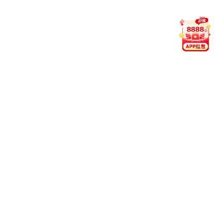
他年轻足球运动员来说，是一种莫大的鼓舞。这表明
只要足够努力，就有可能实现自己的梦想。对于不少
尚未成名的小球员而言，看到身边的人能够站上国际
舞台，无疑是最好的榜样。
这种积极向上的氛围，有助于提升整个青年足球群体
的发展动力。从某种程度上说，每一个成功故事都能
激发无数人的追求欲望。而这一过程，也将促进国内
足球人才储备与培养机制进一步完善，为未来输送更
多优秀人才打下基础。
总之，在这个过程中，不仅仅是个人成就问题，更关
乎整个国家足球事业的发展。只有更多优秀人才涌现
出来，才能使整个科特迪瓦足球走向更高峰，实现历
史性的突破。